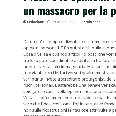
un massacro per la p
redazione
20 settembre 2013
2 min read
Da un po’ di tempo è diventato costume in certe 
opinioni personali. E fin qui, si dirà, nulla di n
Cosa diversa è quando articoli (o post) che vorr
tra loro poco coordinati o addirittura tra loro i
punto diventa solo immaginaria. Ma quel che più g
fuorviante con i lettori verso i quali dimostra u
veri punta invece a screditare protagonisti della
rischi personali. Basterebbe una banale verifica
spiegare le cose. Delle opinioni nessuno discute
Voltaire, più o meno: non condivido la tua idea 
vero che l’idea, così come l’opinione, deve fondar
non sulle ricostruzioni fantasiose attribuite a pe