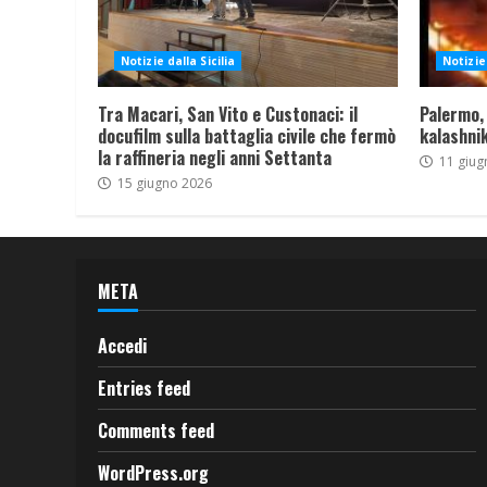
Notizie dalla Sicilia
Notizie 
Tra Macari, San Vito e Custonaci: il
Palermo,
docufilm sulla battaglia civile che fermò
kalashnik
la raffineria negli anni Settanta
11 giug
15 giugno 2026
META
Accedi
Entries feed
Comments feed
WordPress.org