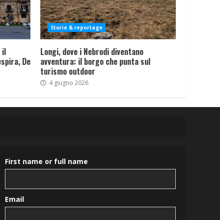
Storie & reportage
il
Longi, dove i Nebrodi diventano
spira, De
avventura: il borgo che punta sul
turismo outdoor
4 giugno 2026
First name or full name
Email