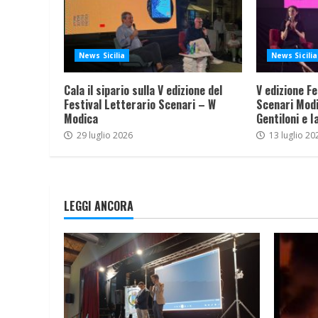
News Sicilia
News Sicilia
Cala il sipario sulla V edizione del
V edizione Fe
Festival Letterario Scenari – W
Scenari Modi
Modica
Gentiloni e I
29 luglio 2026
13 luglio 20
LEGGI ANCORA