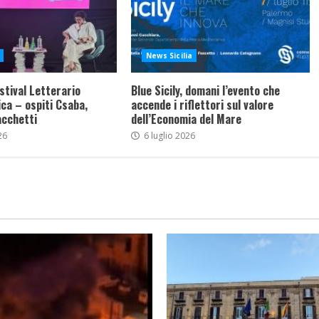
News Sicilia
stival Letterario
Blue Sicily, domani l’evento che
ca – ospiti Csaba,
accende i riflettori sul valore
acchetti
dell’Economia del Mare
26
6 luglio 2026