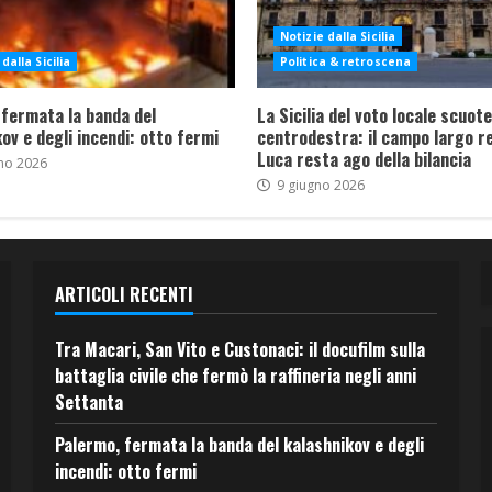
Notizie dalla Sicilia
dalla Sicilia
Politica & retroscena
 fermata la banda del
La Sicilia del voto locale scuote 
ov e degli incendi: otto fermi
centrodestra: il campo largo re
Luca resta ago della bilancia
no 2026
9 giugno 2026
ARTICOLI RECENTI
Tra Macari, San Vito e Custonaci: il docufilm sulla
battaglia civile che fermò la raffineria negli anni
Settanta
Palermo, fermata la banda del kalashnikov e degli
incendi: otto fermi