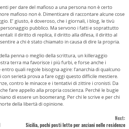
ttinenti per dare del mafioso a una persona non è certo
ignore mafioso non è. Dimenticare di raccontare alcune cose
o. E’ giusto, è doveroso, che i giornali, i blog, le tivù
el personaggio pubblico. Ma servono i fatti e soprattutto
 il diritto di replica, il diritto alla difesa, il diritto al
sentire a chi è stato chiamato in causa di dire la propria.
ella penna o meglio della scrittura, un killeraggio
tra terra ma favorisce i più furbi, e forse anche i
re entro quali regole bisogna agire: l’anarchia di qualcuno
i con serietà prova a fare oggi questo difficile mestiere.
, contro le minacce e i tentativi di zittire i cronisti. Da
he fare appello alla propria coscienza. Perché le bugie
hiano di essere un boomerang. Per chi le scrive e per chi
morte della libertà di opinione.
Next:
l
Sicilia, pochi posti letto per anziani nelle residenze