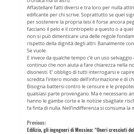
cronaca ma di altro.
Affastellare fatti diversi e tra loro per nulla a
edificante per chi scrive. Soprattutto se quel s
per sostenere la propria tesi è forse ancora peggi
facciano il pelo e il contropelo a questo o a qu
non si può dimenticare una delle regole fondamentali:
rispetto della dignità degli altri. Banalmente con
Se vuole.
E invece da qualche tempo c’è un uso selvaggio d
continuo che non aiuta a fare chiarezza nella nos
disonesti. E’ obbligo di tutti interrogarsi e capi
scredita l’intero mondo dell’informazione e di ch
Bisogna battersi contro le censure e le prepotenze
qualsiasi parte provengano. Ma è necessario anc
hanno le gambe corte e le notizie sbagliate risc
fa finta di nulla. Nell’indifferenza si consuma la 
Continue
Previous:
Edilizia, gli ingegneri di Messina: “Oneri cresciuti de