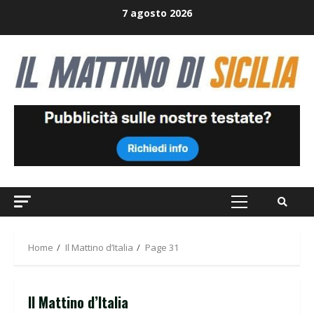
Skip
7 agosto 2026
to
content
Primary
Menu
Home
Il Mattino d’Italia
Page 31
Il Mattino d’Italia