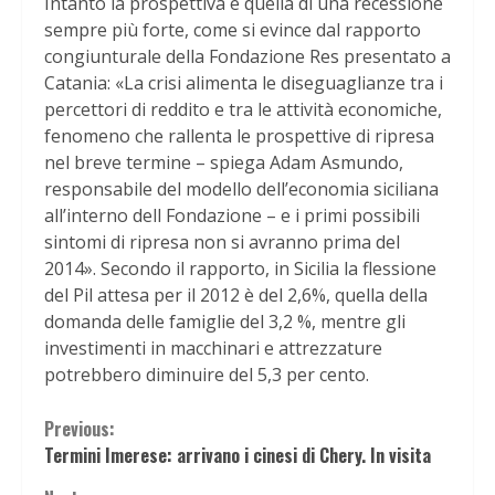
Intanto la prospettiva è quella di una recessione
sempre più forte, come si evince dal rapporto
congiunturale della Fondazione Res presentato a
Catania: «La crisi alimenta le diseguaglianze tra i
percettori di reddito e tra le attività economiche,
fenomeno che rallenta le prospettive di ripresa
nel breve termine – spiega Adam Asmundo,
responsabile del modello dell’economia siciliana
all’interno dell Fondazione – e i primi possibili
sintomi di ripresa non si avranno prima del
2014». Secondo il rapporto, in Sicilia la flessione
del Pil attesa per il 2012 è del 2,6%, quella della
domanda delle famiglie del 3,2 %, mentre gli
investimenti in macchinari e attrezzature
potrebbero diminuire del 5,3 per cento.
Continue
Previous:
Termini Imerese: arrivano i cinesi di Chery. In visita
Reading