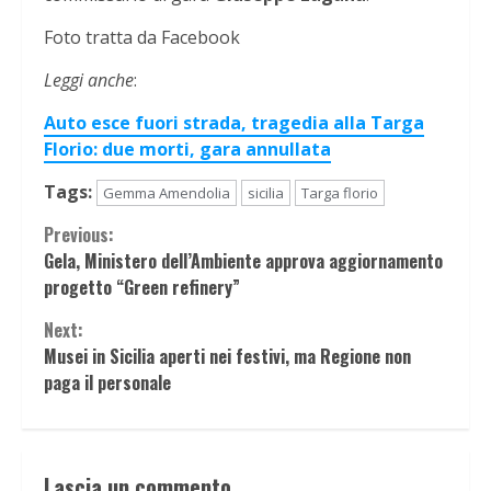
Foto tratta da Facebook
Leggi anche
:
Auto esce fuori strada, tragedia alla Targa
Florio: due morti, gara annullata
Tags:
Gemma Amendolia
sicilia
Targa florio
Continue
Previous:
Gela, Ministero dell’Ambiente approva aggiornamento
Reading
progetto “Green refinery”
Next:
Musei in Sicilia aperti nei festivi, ma Regione non
paga il personale
Lascia un commento