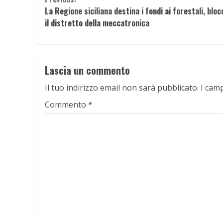
Continue
La Regione siciliana destina i fondi ai forestali, blo
Reading
il distretto della meccatronica
Lascia un commento
Il tuo indirizzo email non sarà pubblicato.
I cam
Commento
*