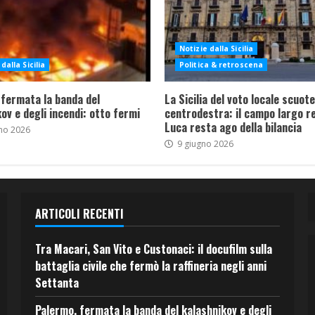
Notizie dalla Sicilia
dalla Sicilia
Politica & retroscena
 fermata la banda del
La Sicilia del voto locale scuote 
ov e degli incendi: otto fermi
centrodestra: il campo largo re
Luca resta ago della bilancia
no 2026
9 giugno 2026
ARTICOLI RECENTI
Tra Macari, San Vito e Custonaci: il docufilm sulla
battaglia civile che fermò la raffineria negli anni
Settanta
Palermo, fermata la banda del kalashnikov e degli