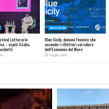
News Sicilia
stival Letterario
Blue Sicily, domani l’evento che
ca – ospiti Csaba,
accende i riflettori sul valore
acchetti
dell’Economia del Mare
26
6 luglio 2026