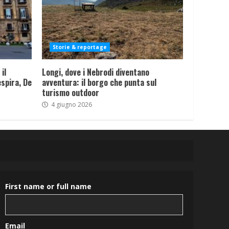
Storie & reportage
il
Longi, dove i Nebrodi diventano
spira, De
avventura: il borgo che punta sul
turismo outdoor
4 giugno 2026
First name or full name
Email