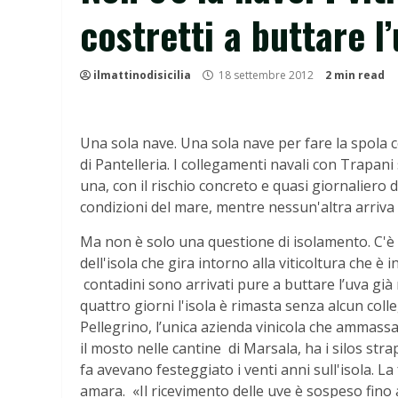
costretti a buttare l
ilmattinodisicilia
18 settembre 2012
2 min read
Una sola nave. Una sola nave per fare la spola co
di Pantelleria. I collegamenti navali con Trapani 
una, con il rischio concreto e quasi giornaliero 
condizioni del mare, mentre nessun'altra arriva
Ma non è solo una questione di isolamento. C'è
dell'isola che gira intorno alla viticoltura che è i
contadini sono arrivati pure a buttare l’uva già
quattro giorni l'isola è rimasta senza alcun co
Pellegrino, l’unica azienda vinicola che ammassa
il mosto nelle cantine di Marsala, ha i silos str
fa avevano festeggiato i venti anni sull'isola. La
amara. «Il ricevimento delle uve è sospeso fino 