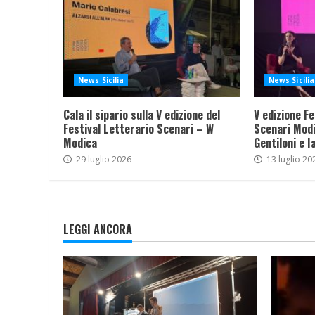
News Sicilia
News Sicilia
Cala il sipario sulla V edizione del
V edizione Fe
Festival Letterario Scenari – W
Scenari Modi
Modica
Gentiloni e I
29 luglio 2026
13 luglio 20
LEGGI ANCORA