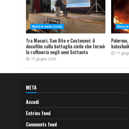
Notizie dalla Sicilia
Notizie 
Tra Macari, San Vito e Custonaci: il
Palermo,
docufilm sulla battaglia civile che fermò
kalashnik
la raffineria negli anni Settanta
11 giug
15 giugno 2026
META
Accedi
Entries feed
Comments feed