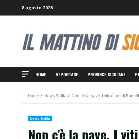
Skip
8 agosto 2026
to
content
HOME
REPORTAGE
PROVINCE SICILIANE
P
Home
News Sicilia
Non c’è la nave. I viticoltori di Pante
News Sicilia
Non c’è la nave. I vit