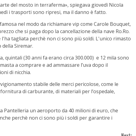
parte del mosto in terraferma», spiegava giovedì Nicola
dì i trasporti sono ripresi, ma il danno è fatto.
o famosa nel modo da richiamare vip come Carole Bouquet,
 prezzo che si paga dopo la cancellazione della nave Ro.Ro.
 l'ha tagliata perchè non ci sono più soldi. L'unico rimasto
to della Siremar.
a, quintali (30 anni fa erano circa 300.000) e 12 mila sono
 rimasta a comprare e ad ammassare l’uva dopo il
oni di nicchia.
ovvigionamento stabile delle merci pericolose, come le
fornitura di carburante, di materiali per l’ospedale,
a Pantelleria un aeroporto da 40 milioni di euro, che
nche perchè non ci sono più i soldi per garantire i
Next: