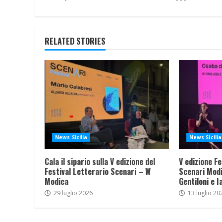
RELATED STORIES
News Sicilia
News Sicilia
Cala il sipario sulla V edizione del
V edizione Fe
Festival Letterario Scenari – W
Scenari Modi
Modica
Gentiloni e I
29 luglio 2026
13 luglio 20