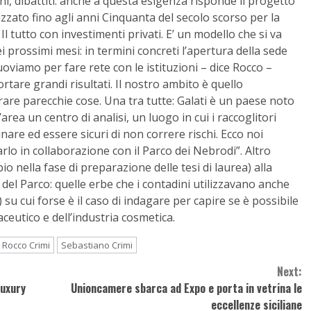
gni, dibattiti: anche a questa esigenza risponde il progetto
lizzato fino agli anni Cinquanta del secolo scorso per la
l tutto con investimenti privati. E’ un modello che si va
 prossimi mesi: in termini concreti l’apertura della sede
oviamo per fare rete con le istituzioni – dice Rocco –
tare grandi risultati. Il nostro ambito è quello
re parecchie cose. Una tra tutte: Galati è un paese noto
’area un centro di analisi, un luogo in cui i raccoglitori
nare ed essere sicuri di non correre rischi. Ecco noi
lo in collaborazione con il Parco dei Nebrodi”. Altro
o nella fase di preparazione delle tesi di laurea) alla
 del Parco: quelle erbe che i contadini utilizzavano anche
u cui forse è il caso di indagare per capire se è possibile
ceutico e dell’industria cosmetica.
Rocco Crimi
Sebastiano Crimi
Next:
luxury
Unioncamere sbarca ad Expo e porta in vetrina le
eccellenze siciliane