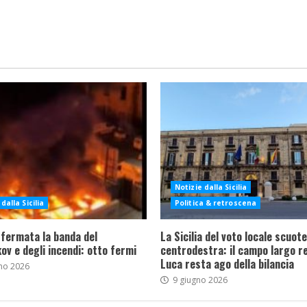
Notizie dalla Sicilia
dalla Sicilia
Politica & retroscena
 fermata la banda del
La Sicilia del voto locale scuote 
ov e degli incendi: otto fermi
centrodestra: il campo largo re
Luca resta ago della bilancia
no 2026
9 giugno 2026