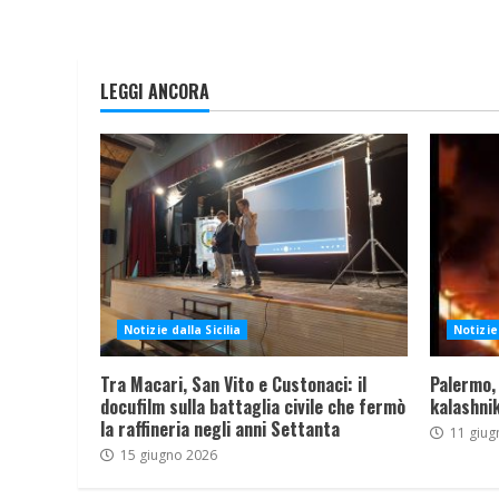
LEGGI ANCORA
Notizie dalla Sicilia
Notizie 
Tra Macari, San Vito e Custonaci: il
Palermo,
docufilm sulla battaglia civile che fermò
kalashnik
la raffineria negli anni Settanta
11 giug
15 giugno 2026