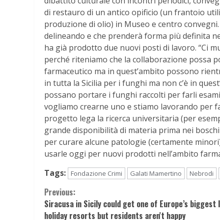
dibattito culturale con incontri periodici, conve
di restauro di un antico opificio (un frantoio uti
produzione di olio) in Museo e centro convegni. I
delineando e che prenderà forma più definita nei
ha già prodotto due nuovi posti di lavoro. “Ci mu
perché riteniamo che la collaborazione possa por
farmaceutico ma in quest’ambito possono rientra
in tutta la Sicilia per i funghi ma non c’è in quest
possano portare i funghi raccolti per farli esami
vogliamo crearne uno e stiamo lavorando per far
progetto lega la ricerca universitaria (per esempi
grande disponibilità di materia prima nei boschi
per curare alcune patologie (certamente minori) s
usarle oggi per nuovi prodotti nell’ambito farma
Tags:
Fondazione Crimi
Galati Mamertino
Nebrodi
Continue
Previous:
Siracusa in Sicily could get one of Europe’s biggest 
Reading
holiday resorts but residents aren't happy