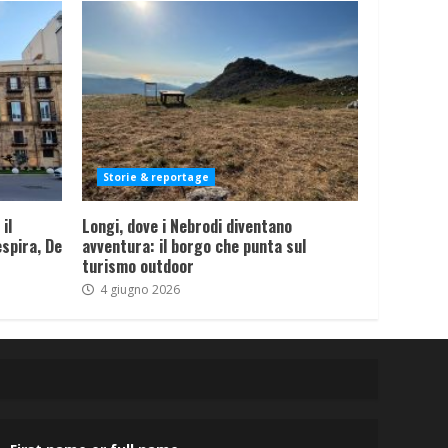
Storie & reportage
il
Longi, dove i Nebrodi diventano
spira, De
avventura: il borgo che punta sul
turismo outdoor
4 giugno 2026