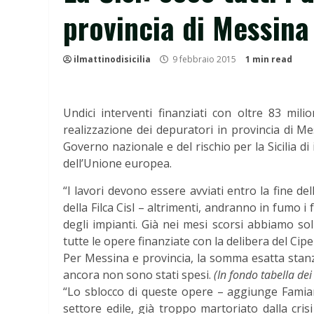
provincia di Messina
ilmattinodisicilia
9 febbraio 2015
1 min read
Undici interventi finanziati con oltre 83 milion
realizzazione dei depuratori in provincia di M
Governo nazionale e del rischio per la Sicilia d
dell’Unione europea.
“I lavori devono essere avviati entro la fine d
della Filca Cisl – altrimenti, andranno in fumo i
degli impianti. Già nei mesi scorsi abbiamo sol
tutte le opere finanziate con la delibera del Cipe
Per Messina e provincia, la somma esatta stanzi
ancora non sono stati spesi.
(In fondo tabella dei
“Lo sblocco di queste opere – aggiunge Famian
settore edile, già troppo martoriato dalla cri