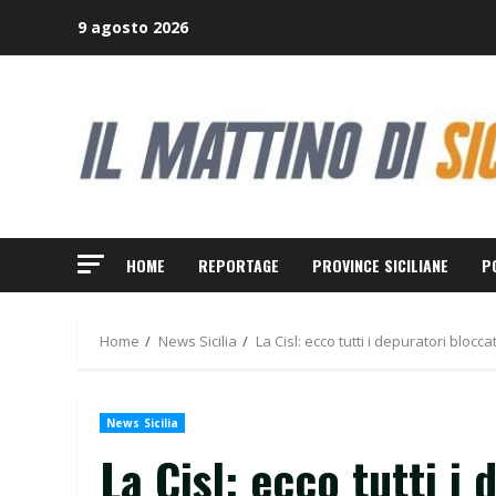
Skip
9 agosto 2026
to
content
HOME
REPORTAGE
PROVINCE SICILIANE
P
Home
News Sicilia
La Cisl: ecco tutti i depuratori blocc
News Sicilia
La Cisl: ecco tutti i 