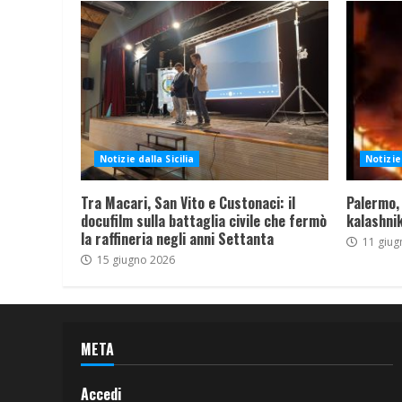
Notizie dalla Sicilia
Notizie 
Tra Macari, San Vito e Custonaci: il
Palermo,
docufilm sulla battaglia civile che fermò
kalashnik
la raffineria negli anni Settanta
11 giug
15 giugno 2026
META
Accedi