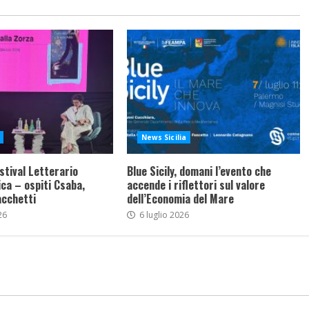
News Sicilia
stival Letterario
Blue Sicily, domani l’evento che
ca – ospiti Csaba,
accende i riflettori sul valore
acchetti
dell’Economia del Mare
26
6 luglio 2026