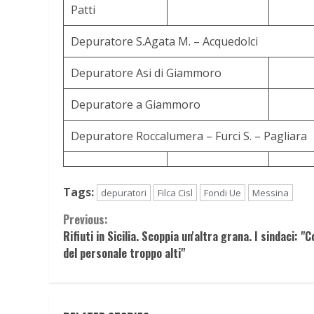
Patti
Depuratore S.Agata M. – Acquedolci
Depuratore Asi di Giammoro
Depuratore a Giammoro
Depuratore Roccalumera – Furci S. – Pagliara
Tags:
depuratori
Filca Cisl
Fondi Ue
Messina
Continue
Previous:
Rifiuti in Sicilia. Scoppia un'altra grana. I sindaci: "C
Reading
del personale troppo alti"