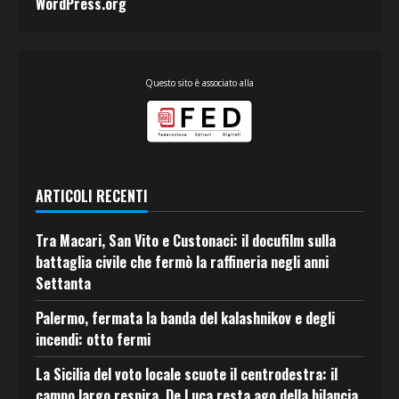
WordPress.org
Questo sito è associato alla
ARTICOLI RECENTI
Tra Macari, San Vito e Custonaci: il docufilm sulla
battaglia civile che fermò la raffineria negli anni
Settanta
Palermo, fermata la banda del kalashnikov e degli
incendi: otto fermi
La Sicilia del voto locale scuote il centrodestra: il
campo largo respira, De Luca resta ago della bilancia