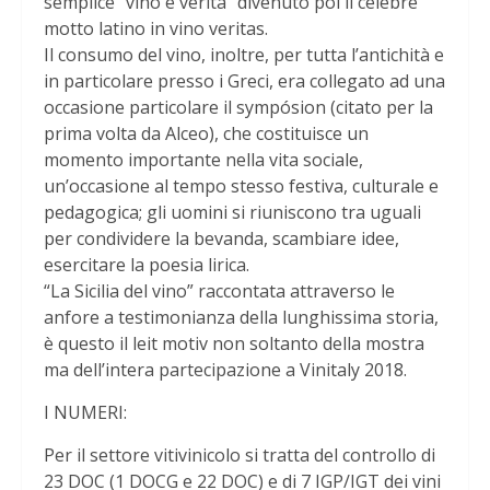
semplice “vino e verità” divenuto poi il celebre
motto latino in vino veritas.
Il consumo del vino, inoltre, per tutta l’antichità e
in particolare presso i Greci, era collegato ad una
occasione particolare il sympósion (citato per la
prima volta da Alceo), che costituisce un
momento importante nella vita sociale,
un’occasione al tempo stesso festiva, culturale e
pedagogica; gli uomini si riuniscono tra uguali
per condividere la bevanda, scambiare idee,
esercitare la poesia lirica.
“La Sicilia del vino” raccontata attraverso le
anfore a testimonianza della lunghissima storia,
è questo il leit motiv non soltanto della mostra
ma dell’intera partecipazione a Vinitaly 2018.
I NUMERI:
Per il settore vitivinicolo si tratta del controllo di
23 DOC (1 DOCG e 22 DOC) e di 7 IGP/IGT dei vini