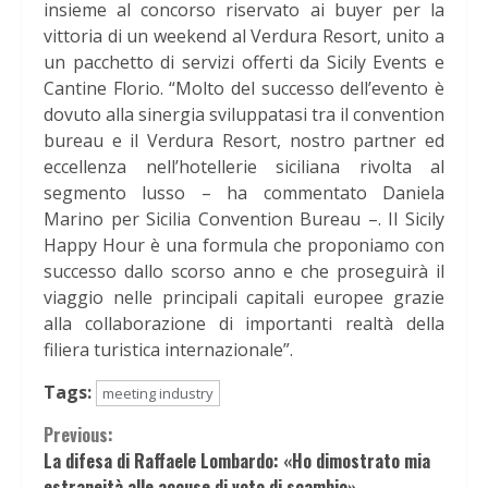
insieme al concorso riservato ai buyer per la
vittoria di un weekend al Verdura Resort, unito a
un pacchetto di servizi offerti da Sicily Events e
Cantine Florio. “Molto del successo dell’evento è
dovuto alla sinergia sviluppatasi tra il convention
bureau e il Verdura Resort, nostro partner ed
eccellenza nell’hotellerie siciliana rivolta al
segmento lusso – ha commentato Daniela
Marino per Sicilia Convention Bureau –. Il Sicily
Happy Hour è una formula che proponiamo con
successo dallo scorso anno e che proseguirà il
viaggio nelle principali capitali europee grazie
alla collaborazione di importanti realtà della
filiera turistica internazionale”.
Tags:
meeting industry
Continue
Previous:
La difesa di Raffaele Lombardo: «Ho dimostrato mia
Reading
estraneità alle accuse di voto di scambio»