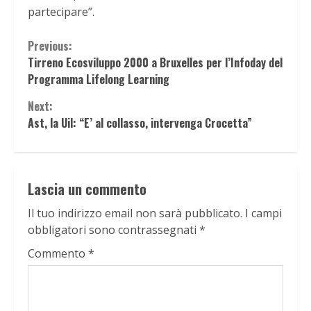
partecipare”.
Continue
Previous:
Tirreno Ecosviluppo 2000 a Bruxelles per l’Infoday del
Reading
Programma Lifelong Learning
Next:
Ast, la Uil: “E’ al collasso, intervenga Crocetta”
Lascia un commento
Il tuo indirizzo email non sarà pubblicato.
I campi
obbligatori sono contrassegnati
*
Commento
*