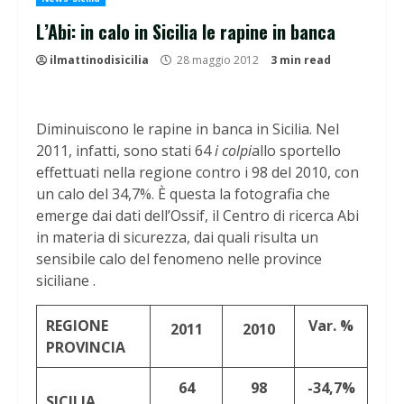
L’Abi: in calo in Sicilia le rapine in banca
ilmattinodisicilia
28 maggio 2012
3 min read
Diminuiscono le rapine in banca in Sicilia. Nel
2011, infatti, sono stati 64
i colpi
allo sportello
effettuati nella regione contro i 98 del 2010, con
un calo del 34,7%. È questa la fotografia che
emerge dai dati dell’Ossif, il Centro di ricerca Abi
in materia di sicurezza, dai quali risulta un
sensibile calo del fenomeno nelle province
siciliane .
REGIONE
Var. %
2011
2010
PROVINCIA
64
98
-34,7%
SICILIA