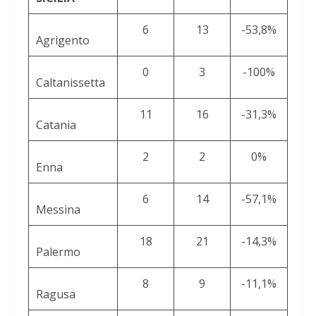
6
13
-53,8%
Agrigento
0
3
-100%
Caltanissetta
11
16
-31,3%
Catania
2
2
0%
Enna
6
14
-57,1%
Messina
18
21
-14,3%
Palermo
8
9
-11,1%
Ragusa