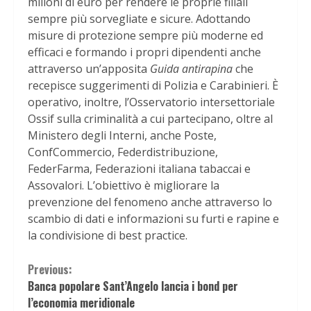
milioni di euro per rendere le proprie filiali
sempre più sorvegliate e sicure. Adottando
misure di protezione sempre più moderne ed
efficaci e formando i propri dipendenti anche
attraverso un’apposita
Guida antirapina
che
recepisce suggerimenti di Polizia e Carabinieri. È
operativo, inoltre, l’Osservatorio intersettoriale
Ossif sulla criminalità a cui partecipano, oltre al
Ministero degli Interni, anche Poste,
ConfCommercio, Federdistribuzione,
FederFarma, Federazioni italiana tabaccai e
Assovalori. L’obiettivo è migliorare la
prevenzione del fenomeno anche attraverso lo
scambio di dati e informazioni su furti e rapine e
la condivisione di best practice.
Continue
Previous:
Banca popolare Sant’Angelo lancia i bond per
Reading
l’economia meridionale