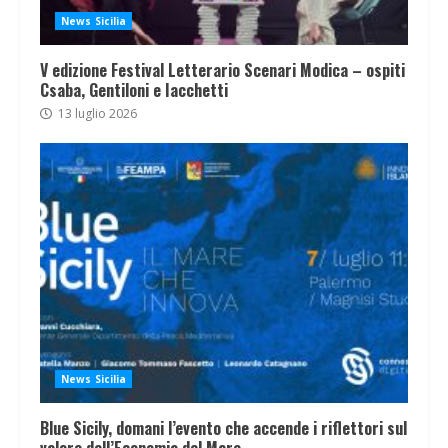
News Sicilia
V edizione Festival Letterario Scenari Modica – ospiti
Csaba, Gentiloni e Iacchetti
13 luglio 2026
News Sicilia
Blue Sicily, domani l’evento che accende i riflettori sul