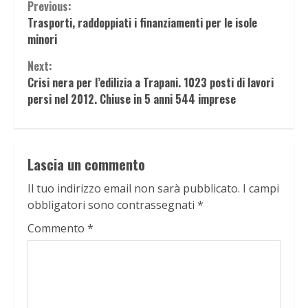
Continue
Previous:
Trasporti, raddoppiati i finanziamenti per le isole
Reading
minori
Next:
Crisi nera per l’edilizia a Trapani. 1023 posti di lavori
persi nel 2012. Chiuse in 5 anni 544 imprese
Lascia un commento
Il tuo indirizzo email non sarà pubblicato.
I campi
obbligatori sono contrassegnati
*
Commento
*