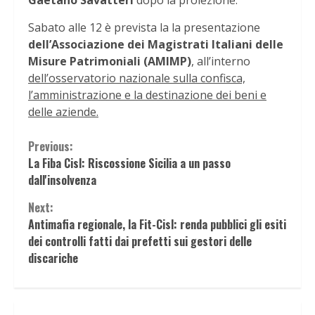
Gaetano Savatteri
dopo la proiezione.
Sabato alle 12 è prevista la la presentazione
dell’Associazione dei Magistrati Italiani delle
Misure Patrimoniali (AMIMP)
, all’interno
dell’osservatorio nazionale sulla confisca,
l’amministrazione e la destinazione dei beni e
delle aziende.
Continue
Previous:
La Fiba Cisl: Riscossione Sicilia a un passo
Reading
dall'insolvenza
Next:
Antimafia regionale, la Fit-Cisl: renda pubblici gli esiti
dei controlli fatti dai prefetti sui gestori delle
discariche