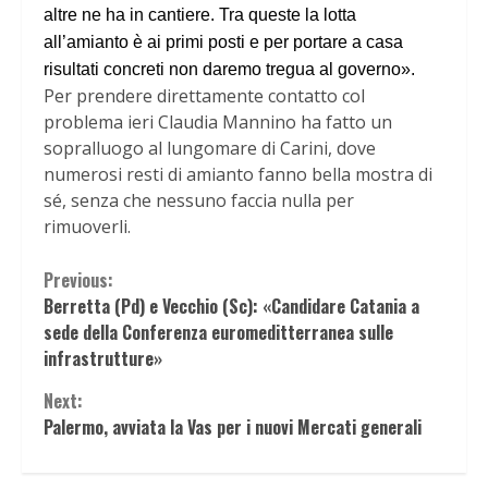
altre ne ha in cantiere. Tra queste la lotta
all’amianto è ai primi posti e per portare a casa
risultati concreti non daremo tregua al governo».
Per prendere direttamente contatto col
problema ieri Claudia Mannino ha fatto un
sopralluogo al lungomare di Carini, dove
numerosi resti di amianto fanno bella mostra di
sé, senza che nessuno faccia nulla per
rimuoverli.
Continue
Previous:
Berretta (Pd) e Vecchio (Sc): «Candidare Catania a
Reading
sede della Conferenza euromeditterranea sulle
infrastrutture»
Next:
Palermo, avviata la Vas per i nuovi Mercati generali