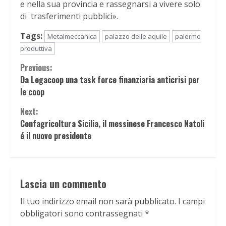
e nella sua provincia e rassegnarsi a vivere solo
di trasferimenti pubblici».
Tags:
Metalmeccanica
palazzo delle aquile
palermo
produttiva
Continue
Previous:
Da Legacoop una task force finanziaria anticrisi per
Reading
le coop
Next:
Confagricoltura Sicilia, il messinese Francesco Natoli
é il nuovo presidente
Lascia un commento
Il tuo indirizzo email non sarà pubblicato.
I campi
obbligatori sono contrassegnati
*