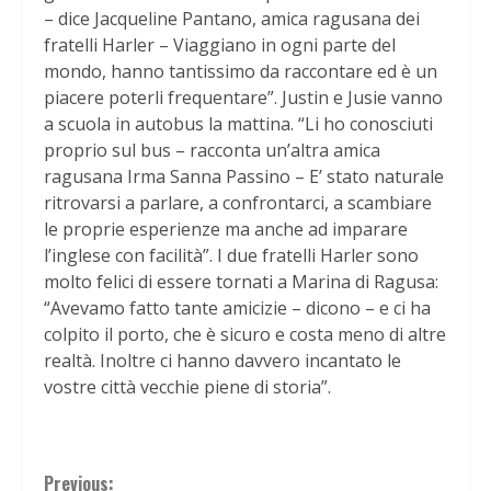
– dice Jacqueline Pantano, amica ragusana dei
fratelli Harler – Viaggiano in ogni parte del
mondo, hanno tantissimo da raccontare ed è un
piacere poterli frequentare”. Justin e Jusie vanno
a scuola in autobus la mattina. “Li ho conosciuti
proprio sul bus – racconta un’altra amica
ragusana Irma Sanna Passino – E’ stato naturale
ritrovarsi a parlare, a confrontarci, a scambiare
le proprie esperienze ma anche ad imparare
l’inglese con facilità”. I due fratelli Harler sono
molto felici di essere tornati a Marina di Ragusa:
“Avevamo fatto tante amicizie – dicono – e ci ha
colpito il porto, che è sicuro e costa meno di altre
realtà. Inoltre ci hanno davvero incantato le
vostre città vecchie piene di storia”.
Continue
Previous: