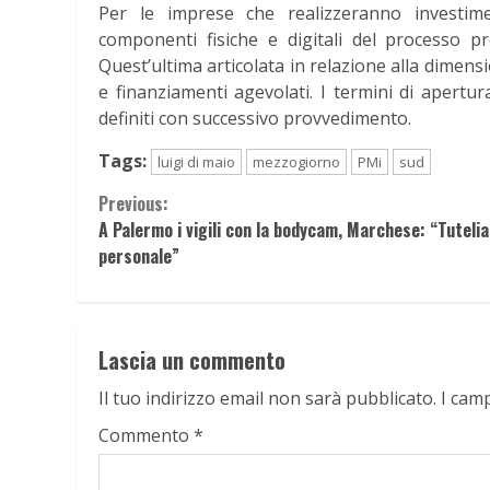
Per le imprese che realizzeranno investime
componenti fisiche e digitali del processo p
Quest’ultima articolata in relazione alla dimens
e finanziamenti agevolati. I termini di apert
definiti con successivo provvedimento.
Tags:
luigi di maio
mezzogiorno
PMi
sud
Continue
Previous:
A Palermo i vigili con la bodycam, Marchese: “Tutelia
Reading
personale”
Lascia un commento
Il tuo indirizzo email non sarà pubblicato.
I cam
Commento
*