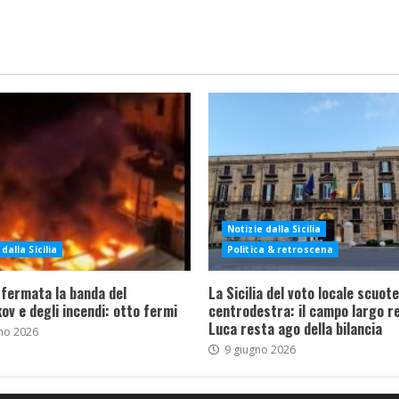
Notizie dalla Sicilia
dalla Sicilia
Politica & retroscena
 fermata la banda del
La Sicilia del voto locale scuote 
ov e degli incendi: otto fermi
centrodestra: il campo largo re
Luca resta ago della bilancia
no 2026
9 giugno 2026