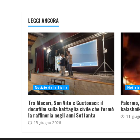
LEGGI ANCORA
Notizie dalla Sicilia
Notizie 
Tra Macari, San Vito e Custonaci: il
Palermo,
docufilm sulla battaglia civile che fermò
kalashnik
la raffineria negli anni Settanta
11 giug
15 giugno 2026