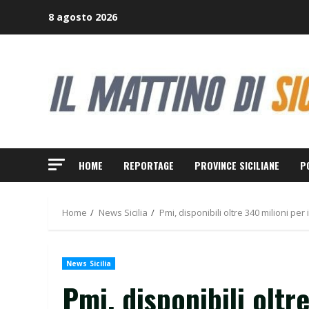
Skip
8 agosto 2026
to
content
HOME
REPORTAGE
PROVINCE SICILIANE
P
Home
News Sicilia
Pmi, disponibili oltre 340 milioni per 
News Sicilia
Pmi, disponibili oltr