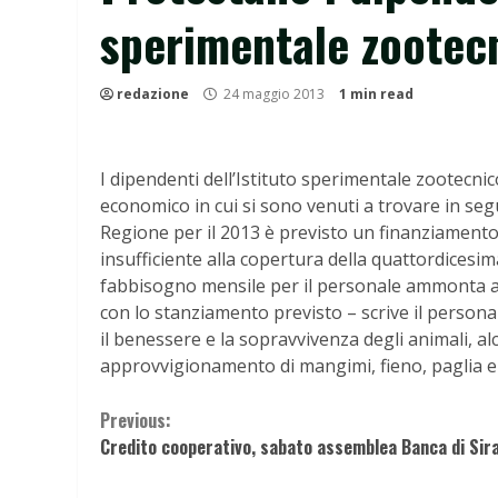
sperimentale zootecni
redazione
24 maggio 2013
1 min read
I dipendenti dell’Istituto sperimentale zootecnico
economico in cui si sono venuti a trovare in segui
Regione per il 2013 è previsto un finanziamento d
insufficiente alla copertura della quattordicesim
fabbisogno mensile per il personale ammonta a 
con lo stanziamento previsto – scrive il persona
il benessere e la sopravvivenza degli animali, alcu
approvvigionamento di mangimi, fieno, paglia e 
Continue
Previous:
Credito cooperativo, sabato assemblea Banca di Sir
Reading