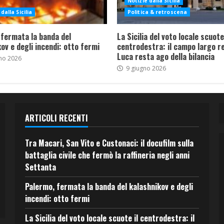
Notizie dalla Sicilia
dalla Sicilia
Politica & retroscena
 fermata la banda del
La Sicilia del voto locale scuote 
ov e degli incendi: otto fermi
centrodestra: il campo largo re
Luca resta ago della bilancia
no 2026
9 giugno 2026
ARTICOLI RECENTI
Tra Macari, San Vito e Custonaci: il docufilm sulla
battaglia civile che fermò la raffineria negli anni
Settanta
Palermo, fermata la banda del kalashnikov e degli
incendi: otto fermi
La Sicilia del voto locale scuote il centrodestra: il