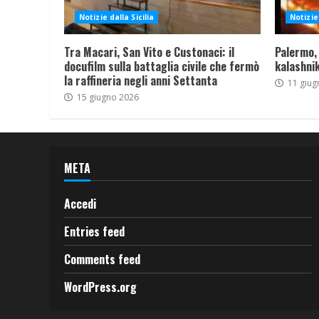
Notizie dalla Sicilia
Notizie 
Tra Macari, San Vito e Custonaci: il
Palermo,
docufilm sulla battaglia civile che fermò
kalashnik
la raffineria negli anni Settanta
11 giug
15 giugno 2026
META
Accedi
Entries feed
Comments feed
WordPress.org