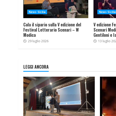
News Sicilia
News Sicilia
Cala il sipario sulla V edizione del
V edizione Fe
Festival Letterario Scenari – W
Scenari Modi
Modica
Gentiloni e I
29 luglio 2026
13 luglio 20
LEGGI ANCORA