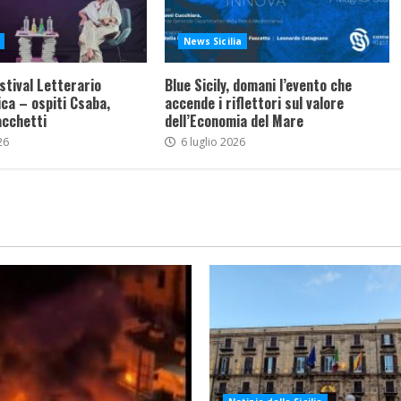
News Sicilia
stival Letterario
Blue Sicily, domani l’evento che
ca – ospiti Csaba,
accende i riflettori sul valore
acchetti
dell’Economia del Mare
26
6 luglio 2026