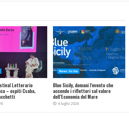
News Sicilia
stival Letterario
Blue Sicily, domani l’evento che
ca – ospiti Csaba,
accende i riflettori sul valore
acchetti
dell’Economia del Mare
26
6 luglio 2026