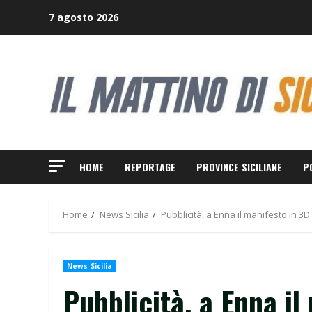
Skip
7 agosto 2026
to
content
HOME
REPORTAGE
PROVINCE SICILIANE
P
Home
News Sicilia
Pubblicità, a Enna il manifesto in 3D
News Sicilia
Pubblicità, a Enna il