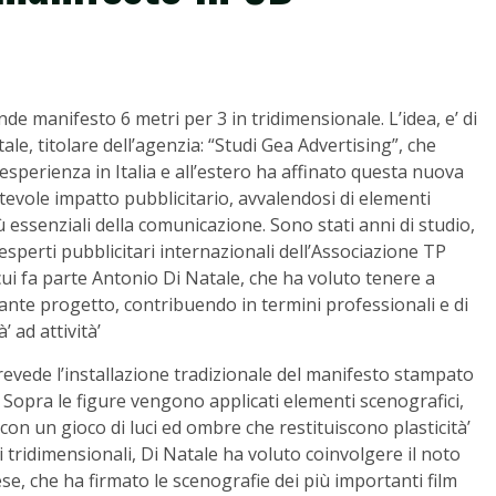
ande manifesto 6 metri per 3 in tridimensionale. L’idea, e’ di
e, titolare dell’agenzia: “Studi G
ea Advertising”, che
esperienza in Italia e all’estero ha affinato questa nuova
otevole impatto pubblicitario, avvalendosi di elementi
ù essenziali della comunicazione. Sono stati anni di studio,
sperti pubblicitari internazionali dell’Associazione TP
i cui fa parte Antonio Di Natale, che ha voluto tenere a
ante progetto, contribuendo in termini professionali e di
’ ad attività’
revede l’installazione tradizionale del manifesto stampato
o. Sopra le figure vengono applicati elementi scenografici,
on un gioco di luci ed ombre che restituiscono plasticità’
 tridimensionali, Di Natale ha voluto coinvolgere il noto
ese, che ha firmato le scenografie dei più importanti film