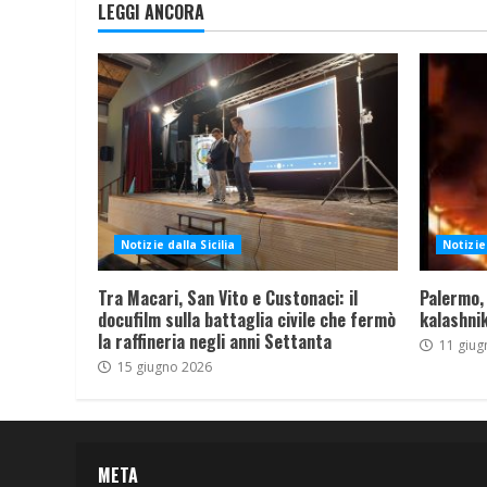
LEGGI ANCORA
Notizie dalla Sicilia
Notizie 
Tra Macari, San Vito e Custonaci: il
Palermo,
docufilm sulla battaglia civile che fermò
kalashnik
la raffineria negli anni Settanta
11 giug
15 giugno 2026
META