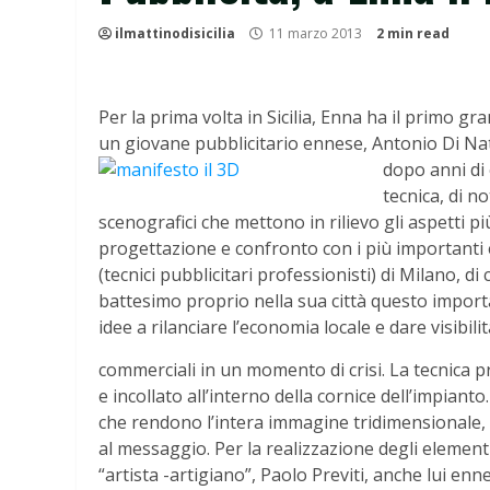
ilmattinodisicilia
11 marzo 2013
2 min read
Per la prima volta in Sicilia, Enna ha il primo gr
un giovane pubblicitario ennese, Antonio Di Natal
dopo anni di 
tecnica, di n
scenografici che mettono in rilievo gli aspetti pi
progettazione e confronto con i più importanti e
(tecnici pubblicitari professionisti) di Milano, d
battesimo proprio nella sua città questo import
idee a rilanciare l’economia locale e dare visibilità
commerciali in un momento di crisi. La tecnica p
e incollato all’interno della cornice dell’impiant
che rendono l’intera immagine tridimensionale, c
al messaggio. Per la realizzazione degli elementi
“artista -artigiano”, Paolo Previti, anche lui enn