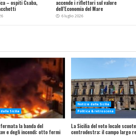
ca – ospiti Csaba,
accende i riflettori sul valore
acchetti
dell’Economia del Mare
26
6 luglio 2026
Notizie dalla Sicilia
dalla Sicilia
Politica & retroscena
 fermata la banda del
La Sicilia del voto locale scuote 
ov e degli incendi: otto fermi
centrodestra: il campo largo re