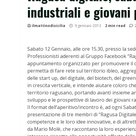
industriali e giovani
ilmattinodisicilia
9 gennaio 2013
2 min read
Sabato 12 Gennaio, alle ore 15.30, presso la sed
Professionisti aderenti al Gruppo Facebook “Ragus
appuntamento organizzato per promuovere il co
permetta di fare rete sul territorio ibleo, aggr
delle start up, del digitale, del biotech, del green
in crescita verticale, e intende aiutare coloro 
territorio ragusano, portando avanti insieme anc
sviluppo e le prospettive di lavoro dei giovani r
Il format dell’aperitivo/incontro è, ad ogni Saba
presentazione di tre membri di “Ragusa Digitale”
competenze e le loro idee innovative, e di altrett
da Mario Molè, che raccontano la loro esperienza