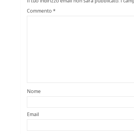
Il tuo indirizzo email non sarà pubblicato.
I cam
Commento
*
Nome
Email