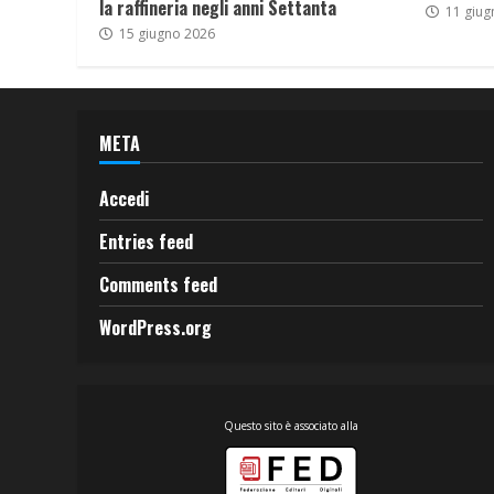
la raffineria negli anni Settanta
11 giug
15 giugno 2026
META
Accedi
Entries feed
Comments feed
WordPress.org
Questo sito è associato alla