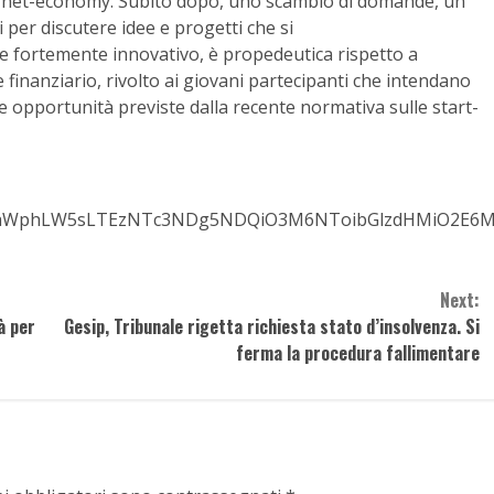
lla net-economy. Subito dopo, uno scambio di domande, un
 per discutere idee e progetti che si
ere fortemente innovativo, è propedeutica rispetto a
finanziario, rivolto ai giovani partecipanti che intendano
le opportunità previste dalla recente normativa sulle start-
zaWphLW5sLTEzNTc3NDg5NDQiO3M6NToibGlzdHMiO2E6MTp7
Next:
à per
Gesip, Tribunale rigetta richiesta stato d’insolvenza. Si
ferma la procedura fallimentare