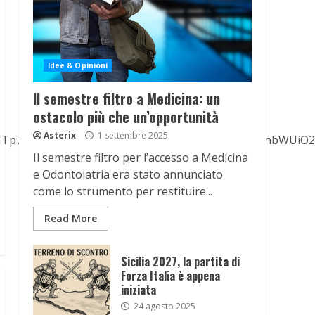
Idee & Opinioni
Il semestre filtro a Medicina: un
ostacolo più che un’opportunità
Asterix
1 settembre 2025
aTowO3M6MToiOSI7fXM6MTA6Imxpc3RzX25hbWUiO2E6MTp7a
Il semestre filtro per l’accesso a Medicina
e Odontoiatria era stato annunciato
come lo strumento per restituire...
Read More
Sicilia 2027, la partita di
Forza Italia è appena
iniziata
24 agosto 2025