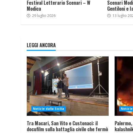
Festival Letterario Scenari – W
Scenari Modi
Modica
Gentiloni e I
29 luglio 2026
13 luglio 20
LEGGI ANCORA
Notizie dalla Sicilia
Notizie 
Tra Macari, San Vito e Custonaci: il
Palermo,
docufilm sulla battaglia civile che fermò
kalashnik