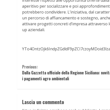
interesse rispetto alle opportunità offerte da
aperitivo per socializzare e poi approfondimenti
potrebbero condividere. L’iniziativa, dal caratt
un percorso di affiancamento e sostegno, anche 
attivare progetti concreti d’impresa attraverso 
up aziendali.
YTo4OntzOjk6IndpZGdldF9pZCI7czoyMDoid3l
Continue
Previous:
Dalla Gazzetta ufficiale della Regione Siciliana: novit
Reading
i pagamenti agro ambientali
Lascia un commento