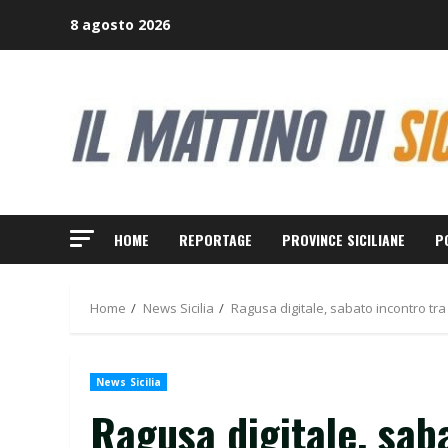
Skip
8 agosto 2026
to
content
HOME
REPORTAGE
PROVINCE SICILIANE
P
Home
News Sicilia
Ragusa digitale, sabato incontro tra 
News Sicilia
Ragusa digitale, sab