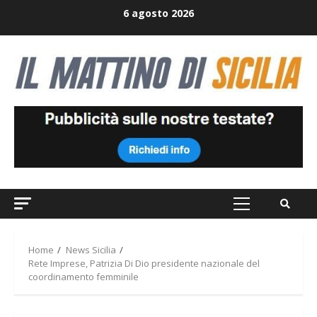
Skip
6 agosto 2026
to
content
Primary
Menu
Home
News Sicilia
Rete Imprese, Patrizia Di Dio presidente nazionale del
coordinamento femminile