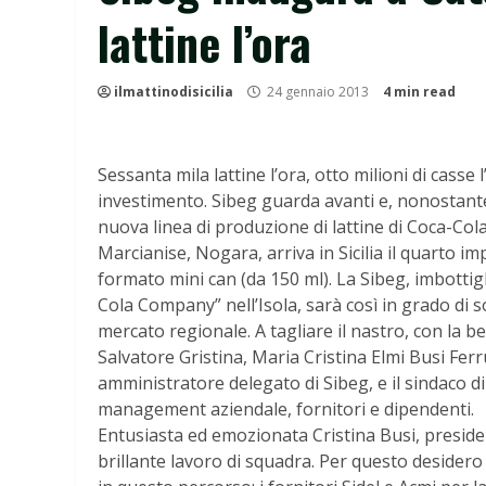
lattine l’ora
ilmattinodisicilia
24 gennaio 2013
4 min read
Sessanta mila lattine l’ora, otto milioni di casse 
investimento. Sibeg guarda avanti e, nonostante
nuova linea di produzione di lattine di Coca-Co
Marcianise, Nogara, arriva in Sicilia il quarto imp
formato mini can (da 150 ml). La Sibeg, imbottigl
Cola Company” nell’Isola, sarà così in grado d
mercato regionale. A tagliare il nastro, con la 
Salvatore Gristina, Maria Cristina Elmi Busi Fer
amministratore delegato di Sibeg, e il sindaco di C
management aziendale, fornitori e dipendenti.
Entusiasta ed emozionata Cristina Busi, preside
brillante lavoro di squadra. Per questo desider