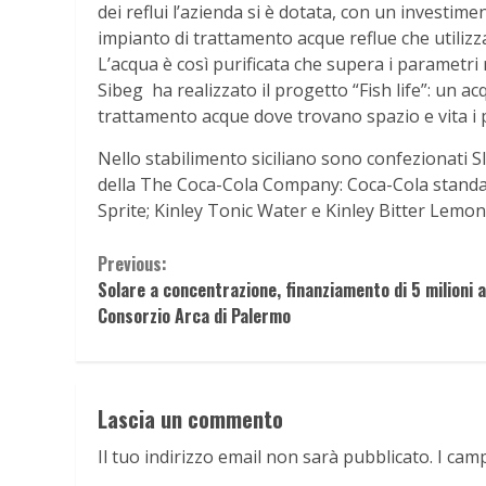
dei reflui l’azienda si è dotata, con un investim
impianto di trattamento acque reflue che utilizz
L’acqua è così purificata che supera i parametri 
Sibeg ha realizzato il progetto “Fish life”: un a
trattamento acque dove trovano spazio e vita i p
Nello stabilimento siciliano sono confezionati Sle
della The Coca-Cola Company: Coca-Cola standar
Sprite; Kinley Tonic Water e Kinley Bitter Lemon
Continue
Previous:
Solare a concentrazione, finanziamento di 5 milioni a
Reading
Consorzio Arca di Palermo
Lascia un commento
Il tuo indirizzo email non sarà pubblicato.
I cam