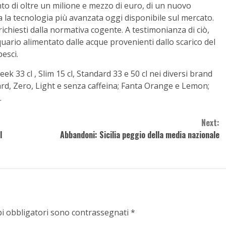
ento di oltre un milione e mezzo di euro, di un nuovo
a la tecnologia più avanzata oggi disponibile sul mercato.
richiesti dalla normativa cogente. A testimonianza di ciò,
cquario alimentato dalle acque provenienti dallo scarico del
esci.
ek 33 cl , Slim 15 cl, Standard 33 e 50 cl nei diversi brand
d, Zero, Light e senza caffeina; Fanta Orange e Lemon;
.
Next:
l
Abbandoni: Sicilia peggio della media nazionale
pi obbligatori sono contrassegnati
*