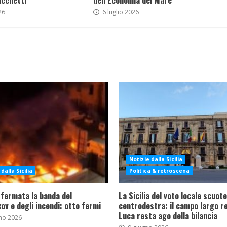
acchetti
dell’Economia del Mare
26
6 luglio 2026
Notizie dalla Sicilia
dalla Sicilia
Politica & retroscena
 fermata la banda del
La Sicilia del voto locale scuote 
ov e degli incendi: otto fermi
centrodestra: il campo largo re
Luca resta ago della bilancia
no 2026