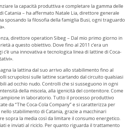
tenziare la capacità produttiva e completare la gamma delle
 di Catania – ha affermato Natale Lia, direttore generale
a sposando la filosofia della famiglia Busi, ogni traguardo
a».
nza, direttore operation Sibeg – Dal mio primo giorno in
ietà a questo obiettivo. Dove fino al 2011 c’era un
i c’è una innovativa e tecnologica linea di lattine di Coca-
ativi».
na la lattina dal suo arrivo allo stabilimento fino al
lli scrupolosi sulle lattine scartando dal circuito qualsiasi
bili ad occhio nudo. Controlli che si susseguono in ogni
intensità della miscela, alla igenicità del contenitore. Come
 campione in laboratorio. Tutto il processo produttivo
tate da “The Coca-Cola Company” e si caratterizza per
 nello stabilimento di Catania, grazie a macchinari
e sopra la media così da limitare il consumo energetico.
ati e inviati al riciclo. Per quanto riguarda il trattamento