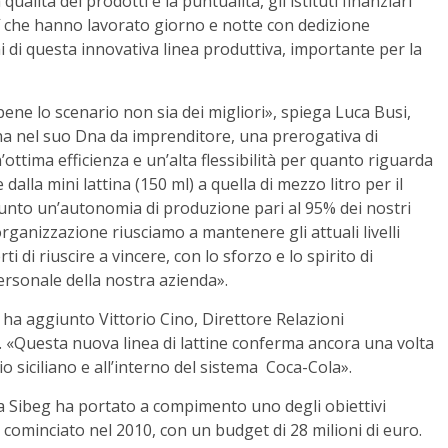
qualità dei prodotti e la puntualità, gli istituti finanziari
aff che hanno lavorato giorno e notte con dedizione
i di questa innovativa linea produttiva, importante per la
ene lo scenario non sia dei migliori», spiega Luca Busi,
i ha nel suo Dna da imprenditore, una prerogativa di
’ottima efficienza e un’alta flessibilità per quanto riguarda
alla mini lattina (150 ml) a quella di mezzo litro per il
nto un’autonomia di produzione pari al 95% dei nostri
rganizzazione riusciamo a mantenere gli attuali livelli
i di riuscire a vincere, con lo sforzo e lo spirito di
ersonale della nostra azienda».
 ha aggiunto Vittorio Cino, Direttore Relazioni
a. «Questa nuova linea di lattine conferma ancora una volta
io siciliano e all’interno del sistema Coca-Cola».
la Sibeg ha portato a compimento uno degli obiettivi
 cominciato nel 2010, con un budget di 28 milioni di euro.