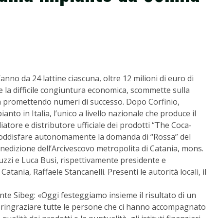
l’anno da 24 lattine ciascuna, oltre 12 milioni di euro di
 la difficile congiuntura economica, scommette sulla
la promettendo numeri di successo. Dopo Corfinio,
ianto in Italia, l’unico a livello nazionale che produce il
iatore e distributore ufficiale dei prodotti “The Coca-
i soddisfare autonomamente la domanda di “Rossa” del
benedizione dell’Arcivescovo metropolita di Catania, mons.
ruzzi e Luca Busi, rispettivamente presidente e
atania, Raffaele Stancanelli. Presenti le autorità locali, il
nte Sibeg: «Oggi festeggiamo insieme il risultato di un
o ringraziare tutte le persone che ci hanno accompagnato