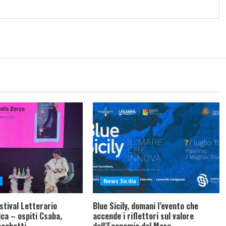
News Sicilia
stival Letterario
Blue Sicily, domani l’evento che
ca – ospiti Csaba,
accende i riflettori sul valore