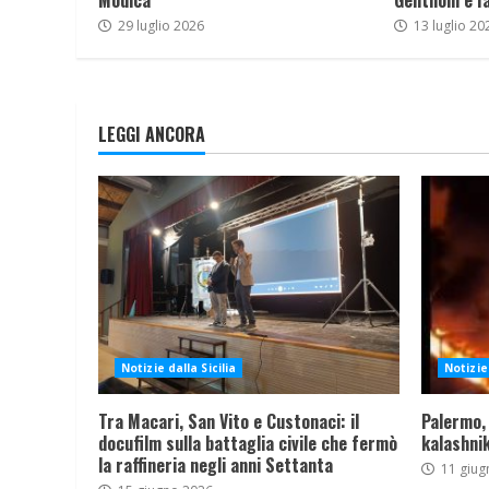
Modica
Gentiloni e I
29 luglio 2026
13 luglio 20
LEGGI ANCORA
Notizie dalla Sicilia
Notizie 
Tra Macari, San Vito e Custonaci: il
Palermo,
docufilm sulla battaglia civile che fermò
kalashnik
la raffineria negli anni Settanta
11 giug