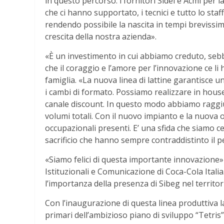
in questo percorso: i fornitori Sidel e Acmi per la 
che ci hanno supportato, i tecnici e tutto lo st
rendendo possibile la nascita in tempi brevissim
crescita della nostra azienda».
«È un investimento in cui abbiamo creduto, sebb
che il coraggio e l’amore per l’innovazione ce l
famiglia. «La nuova linea di lattine garantisce un
i cambi di formato. Possiamo realizzare in house d
canale discount. In questo modo abbiamo raggiu
volumi totali. Con il nuovo impianto e la nuova o
occupazionali presenti. E’ una sfida che siamo cert
sacrificio che hanno sempre contraddistinto il p
«Siamo felici di questa importante innovazione»
Istituzionali e Comunicazione di Coca-Cola Itali
l’importanza della presenza di Sibeg nel territor
Con l’inaugurazione di questa linea produttiva 
primari dell’ambizioso piano di sviluppo “Tetris”