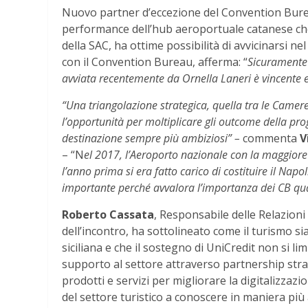
Nuovo partner d’eccezione del Convention Bureau
performance dell’hub aeroportuale catanese ch
della SAC, ha ottime possibilità di avvicinarsi ne
con il Convention Bureau, afferma: “
Sicuramente l
avviata recentemente da Ornella Laneri è vincente e 
“Una triangolazione strategica, quella tra le Camere
l’opportunità per moltiplicare gli outcome della pro
destinazione sempre più ambiziosi” –
commenta
V
– “N
el 2017, l’Aeroporto nazionale con la maggiore 
l’anno prima si era fatto carico di costituire il Nap
importante perché avvalora l’importanza dei CB qual
Roberto Cassata
, Responsabile delle Relazioni 
dell’incontro, ha sottolineato come il turismo si
siciliana e che il sostegno di UniCredit non si lim
supporto al settore attraverso partnership stra
prodotti e servizi per migliorare la digitalizzazio
del settore turistico a conoscere in maniera più 