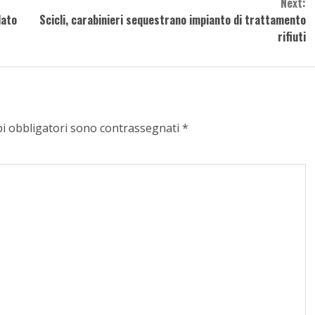
Next:
lato
Scicli, carabinieri sequestrano impianto di trattamento
rifiuti
pi obbligatori sono contrassegnati
*