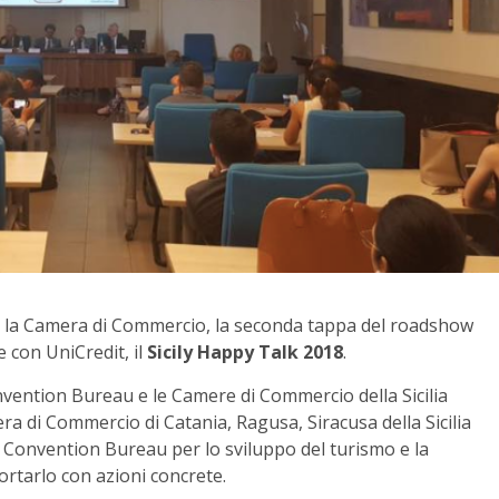
so la Camera di Commercio, la seconda tappa del roadshow
 con UniCredit, il
Sicily Happy Talk 2018
.
onvention Bureau e le Camere di Commercio della Sicilia
ra di Commercio di Catania, Ragusa, Siracusa della Sicilia
el Convention Bureau per lo sviluppo del turismo e la
rtarlo con azioni concrete.