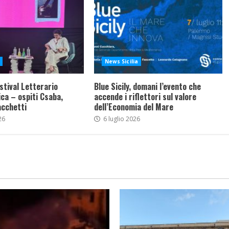
News Sicilia
stival Letterario
Blue Sicily, domani l’evento che
ca – ospiti Csaba,
accende i riflettori sul valore
acchetti
dell’Economia del Mare
26
6 luglio 2026