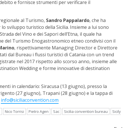
debito e fornisce strumenti per verificare il
 regionale al Turismo,
Sandro Pappalardo
, che ha
o sviluppo turistico della Sicilia. Insieme a lui sono
 Strada del Vino e dei Sapori dell’Etna, il quale ha
e del Turismo Enogastronomico etneo condivisi con il
Marino
, rispettivamente Managing Director e Direttore
ti dal Bureau i flussi turistici di Catania con un trend
istrate nel 2017 rispetto allo scorso anno, insieme alle
stination Wedding e forme innovative di destination
nti in calendario: Siracusa (13 giugno), presso la
gento (27 giugno), Trapani (28 giugno) e la tappa di
info@siciliaconvention.com
e
Nico Torrisi
Pietro Agen
Sac
Sicilia convention bureau
Sicily