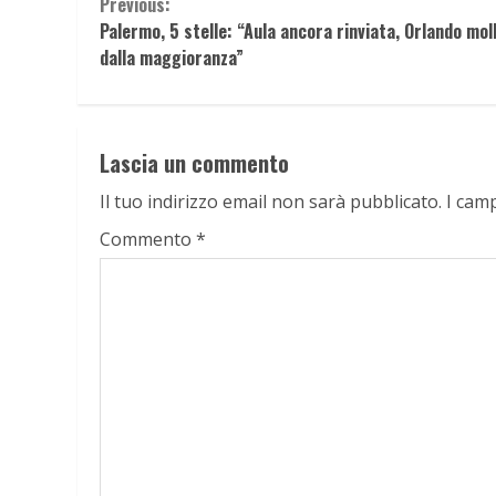
Continue
Previous:
Palermo, 5 stelle: “Aula ancora rinviata, Orlando mol
Reading
dalla maggioranza”
Lascia un commento
Il tuo indirizzo email non sarà pubblicato.
I cam
Commento
*