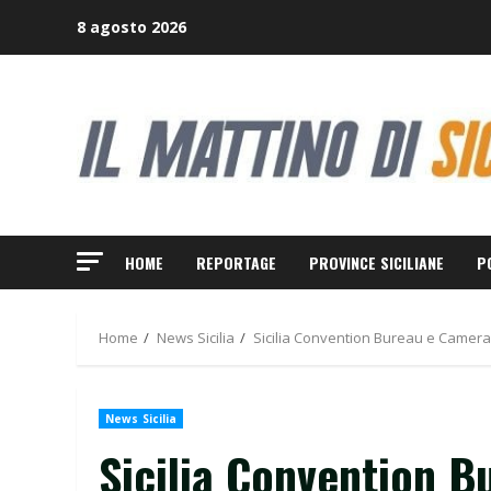
Skip
8 agosto 2026
to
content
HOME
REPORTAGE
PROVINCE SICILIANE
P
Home
News Sicilia
Sicilia Convention Bureau e Camera 
News Sicilia
Sicilia Convention B