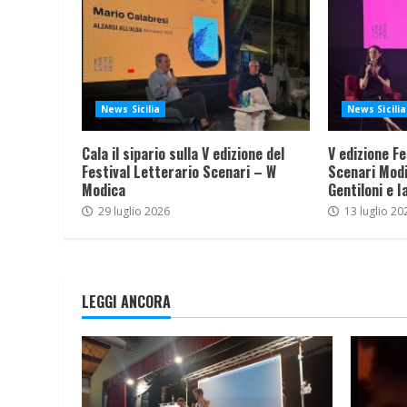
News Sicilia
News Sicilia
Cala il sipario sulla V edizione del
V edizione Fe
Festival Letterario Scenari – W
Scenari Modi
Modica
Gentiloni e I
29 luglio 2026
13 luglio 20
LEGGI ANCORA