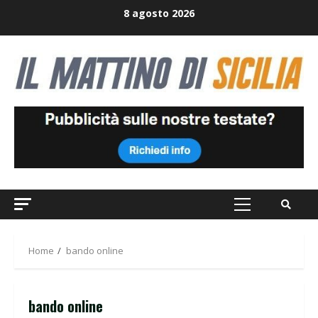
Skip
8 agosto 2026
to
content
Primary
Menu
Home
bando online
bando online