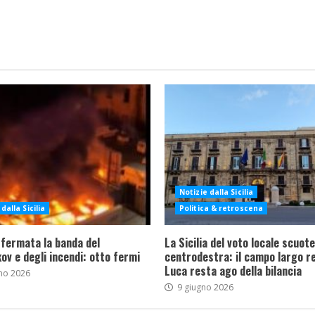
Notizie dalla Sicilia
dalla Sicilia
Politica & retroscena
 fermata la banda del
La Sicilia del voto locale scuote 
ov e degli incendi: otto fermi
centrodestra: il campo largo re
Luca resta ago della bilancia
no 2026
9 giugno 2026