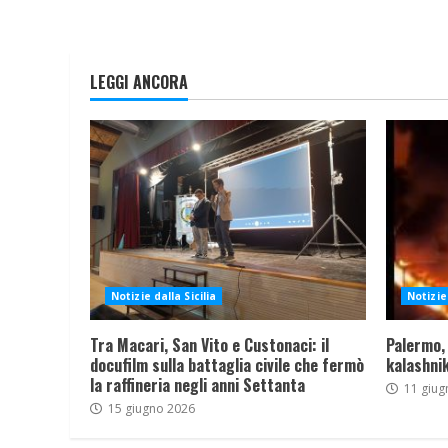
LEGGI ANCORA
Notizie dalla Sicilia
Notizie 
Tra Macari, San Vito e Custonaci: il
Palermo,
docufilm sulla battaglia civile che fermò
kalashnik
la raffineria negli anni Settanta
11 giug
15 giugno 2026