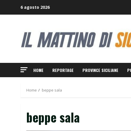
Skip
6 agosto 2026
to
content
HOME
REPORTAGE
PROVINCE SICILIANE
P
Home
beppe sala
beppe sala