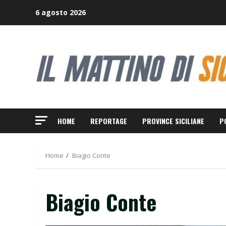
Skip
6 agosto 2026
to
content
HOME
REPORTAGE
PROVINCE SICILIANE
P
Home
Biagio Conte
Biagio Conte