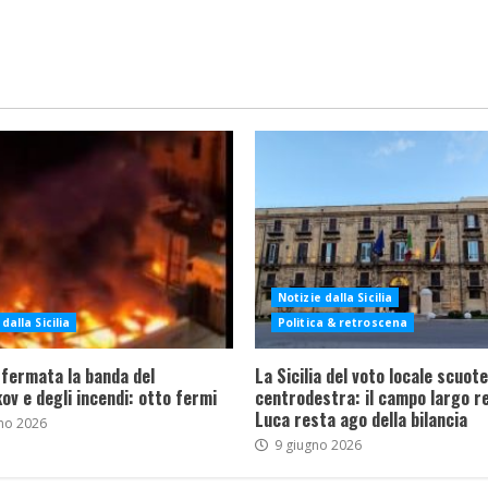
Notizie dalla Sicilia
dalla Sicilia
Politica & retroscena
 fermata la banda del
La Sicilia del voto locale scuote 
ov e degli incendi: otto fermi
centrodestra: il campo largo re
Luca resta ago della bilancia
no 2026
9 giugno 2026