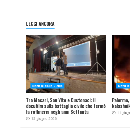
LEGGI ANCORA
Notizie dalla Sicilia
Notizie 
Tra Macari, San Vito e Custonaci: il
Palermo,
docufilm sulla battaglia civile che fermò
kalashnik
la raffineria negli anni Settanta
11 giug
15 giugno 2026