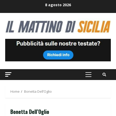
Skip
8 agosto 2026
to
content
Primary
Menu
Home
Bonetta Dell’Oglio
Bonetta Dell’Oglio