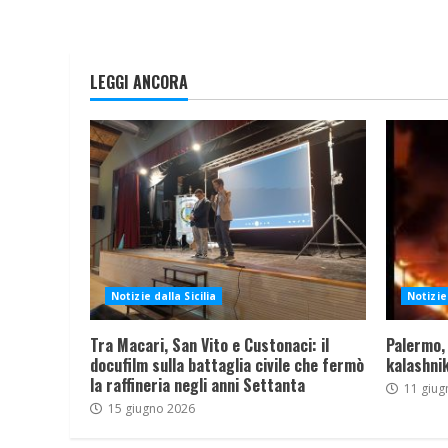
LEGGI ANCORA
Notizie dalla Sicilia
Notizie 
Tra Macari, San Vito e Custonaci: il
Palermo,
docufilm sulla battaglia civile che fermò
kalashnik
la raffineria negli anni Settanta
11 giug
15 giugno 2026