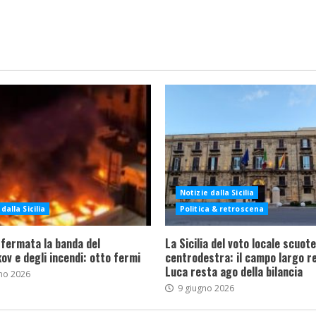
Notizie dalla Sicilia
dalla Sicilia
Politica & retroscena
 fermata la banda del
La Sicilia del voto locale scuote 
ov e degli incendi: otto fermi
centrodestra: il campo largo re
Luca resta ago della bilancia
no 2026
9 giugno 2026