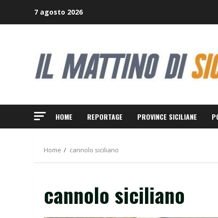
Skip
7 agosto 2026
to
content
HOME
REPORTAGE
PROVINCE SICILIANE
P
Home
cannolo siciliano
cannolo siciliano