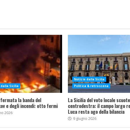
Notizie dalla Sicilia
dalla Sicilia
Politica & retroscena
 fermata la banda del
La Sicilia del voto locale scuote 
ov e degli incendi: otto fermi
centrodestra: il campo largo re
Luca resta ago della bilancia
no 2026
9 giugno 2026