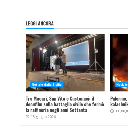
LEGGI ANCORA
Notizie dalla Sicilia
Notizie 
Tra Macari, San Vito e Custonaci: il
Palermo,
docufilm sulla battaglia civile che fermò
kalashnik
la raffineria negli anni Settanta
11 giug
15 giugno 2026