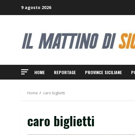
Skip
9 agosto 2026
to
content
HOME
REPORTAGE
PROVINCE SICILIANE
P
Home
caro biglietti
caro biglietti