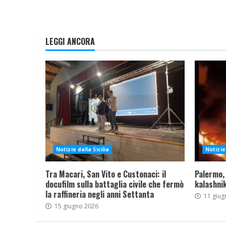
LEGGI ANCORA
Notizie dalla Sicilia
Notizie 
Tra Macari, San Vito e Custonaci: il
Palermo,
docufilm sulla battaglia civile che fermò
kalashnik
la raffineria negli anni Settanta
11 giug
15 giugno 2026