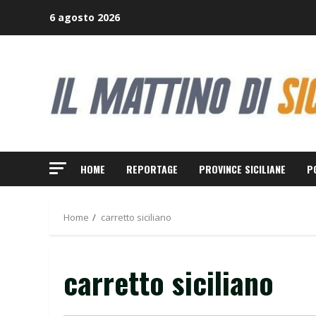
Skip
6 agosto 2026
to
content
HOME
REPORTAGE
PROVINCE SICILIANE
P
Home
carretto siciliano
carretto siciliano