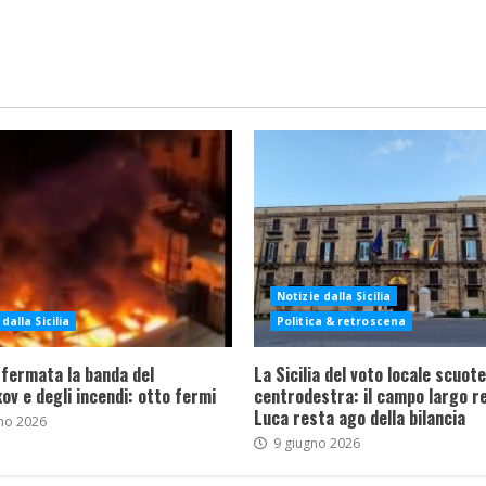
Notizie dalla Sicilia
dalla Sicilia
Politica & retroscena
 fermata la banda del
La Sicilia del voto locale scuote 
ov e degli incendi: otto fermi
centrodestra: il campo largo re
Luca resta ago della bilancia
no 2026
9 giugno 2026