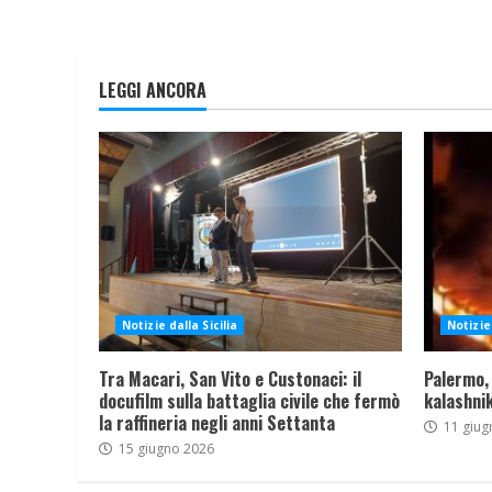
LEGGI ANCORA
Notizie dalla Sicilia
Notizie 
Tra Macari, San Vito e Custonaci: il
Palermo,
docufilm sulla battaglia civile che fermò
kalashnik
la raffineria negli anni Settanta
11 giug
15 giugno 2026