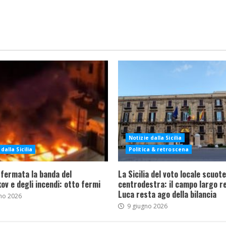
Notizie dalla Sicilia
dalla Sicilia
Politica & retroscena
 fermata la banda del
La Sicilia del voto locale scuote 
ov e degli incendi: otto fermi
centrodestra: il campo largo re
Luca resta ago della bilancia
no 2026
9 giugno 2026