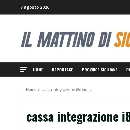
Skip
7 agosto 2026
to
content
HOME
REPORTAGE
PROVINCE SICILIANE
P
Home
cassa integrazione i8n sicilia
cassa integrazione i8