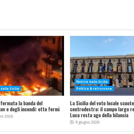
Notizie dalla Sicilia
dalla Sicilia
Politica & retroscena
 fermata la banda del
La Sicilia del voto locale scuote 
ov e degli incendi: otto fermi
centrodestra: il campo largo re
Luca resta ago della bilancia
no 2026
9 giugno 2026