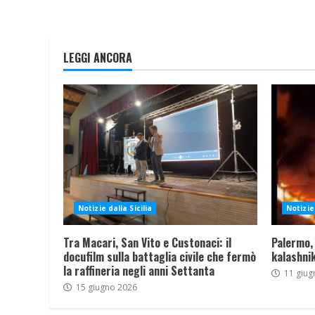
LEGGI ANCORA
Notizie dalla Sicilia
Notizie 
Tra Macari, San Vito e Custonaci: il
Palermo,
docufilm sulla battaglia civile che fermò
kalashnik
la raffineria negli anni Settanta
11 giug
15 giugno 2026