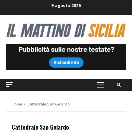
Skip
9 agosto 2026
to
content
Primary
Menu
Home
Cattedrale San Gelardo
Cattedrale San Gelardo