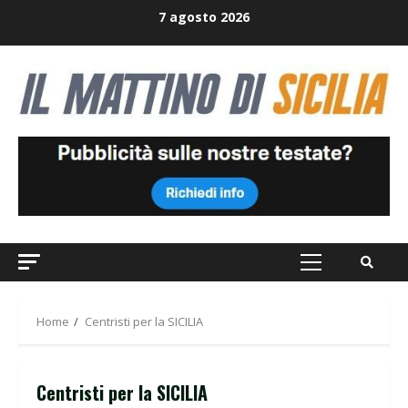
Skip
7 agosto 2026
to
content
Primary
Menu
Home
Centristi per la SICILIA
Centristi per la SICILIA