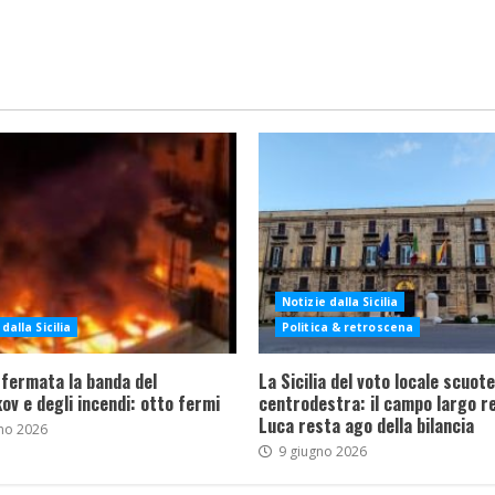
Notizie dalla Sicilia
dalla Sicilia
Politica & retroscena
 fermata la banda del
La Sicilia del voto locale scuote 
ov e degli incendi: otto fermi
centrodestra: il campo largo re
Luca resta ago della bilancia
no 2026
9 giugno 2026