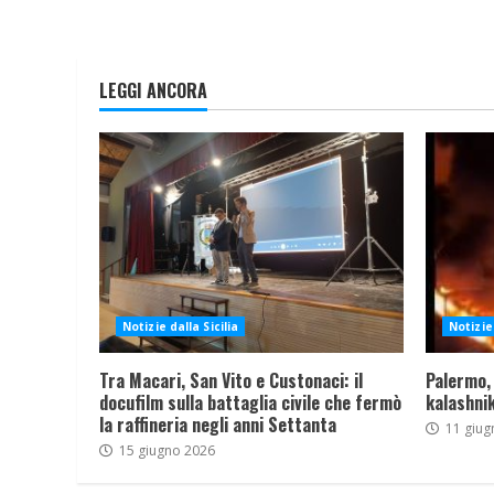
LEGGI ANCORA
Notizie dalla Sicilia
Notizie 
Tra Macari, San Vito e Custonaci: il
Palermo,
docufilm sulla battaglia civile che fermò
kalashnik
la raffineria negli anni Settanta
11 giug
15 giugno 2026