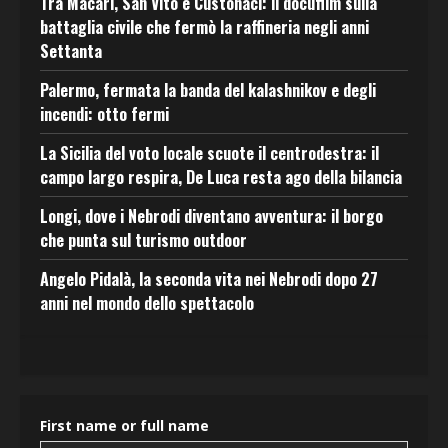
Tra Macari, San Vito e Custonaci: il docufilm sulla
battaglia civile che fermò la raffineria negli anni
Settanta
Palermo, fermata la banda del kalashnikov e degli
incendi: otto fermi
La Sicilia del voto locale scuote il centrodestra: il
campo largo respira, De Luca resta ago della bilancia
Longi, dove i Nebrodi diventano avventura: il borgo
che punta sul turismo outdoor
Angelo Pidalà, la seconda vita nei Nebrodi dopo 27
anni nel mondo dello spettacolo
First name or full name