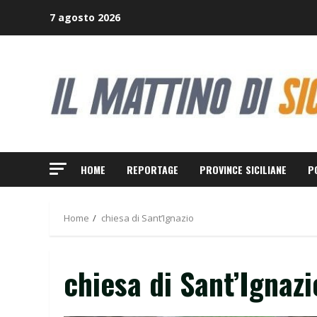
Skip
7 agosto 2026
to
content
HOME
REPORTAGE
PROVINCE SICILIANE
P
Home
chiesa di Sant’Ignazio
chiesa di Sant’Ignazi