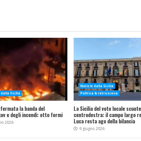
Notizie dalla Sicilia
dalla Sicilia
Politica & retroscena
 fermata la banda del
La Sicilia del voto locale scuote 
ov e degli incendi: otto fermi
centrodestra: il campo largo re
Luca resta ago della bilancia
no 2026
9 giugno 2026