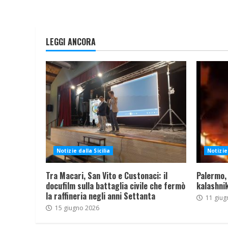
LEGGI ANCORA
Notizie dalla Sicilia
Notizie 
Tra Macari, San Vito e Custonaci: il
Palermo,
docufilm sulla battaglia civile che fermò
kalashnik
la raffineria negli anni Settanta
11 giug
15 giugno 2026