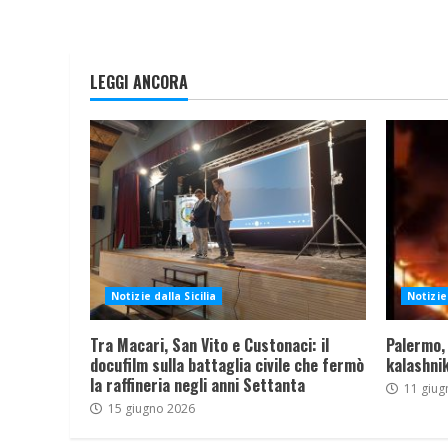
LEGGI ANCORA
Notizie dalla Sicilia
Notizie 
Tra Macari, San Vito e Custonaci: il
Palermo,
docufilm sulla battaglia civile che fermò
kalashnik
la raffineria negli anni Settanta
11 giug
15 giugno 2026