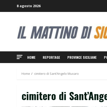
Skip
8 agosto 2026
to
content
HOME
REPORTAGE
PROVINCE SICILIANE
P
Home
cimitero di Sant’Angelo Muxaro
cimitero di Sant’Ang