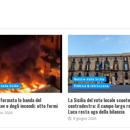
Notizie dalla Sicilia
dalla Sicilia
Politica & retroscena
 fermata la banda del
La Sicilia del voto locale scuote 
ov e degli incendi: otto fermi
centrodestra: il campo largo re
Luca resta ago della bilancia
no 2026
9 giugno 2026