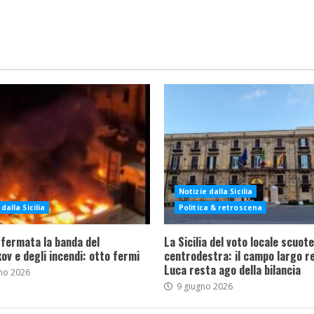
Notizie dalla Sicilia
dalla Sicilia
Politica & retroscena
 fermata la banda del
La Sicilia del voto locale scuote 
ov e degli incendi: otto fermi
centrodestra: il campo largo re
Luca resta ago della bilancia
no 2026
9 giugno 2026