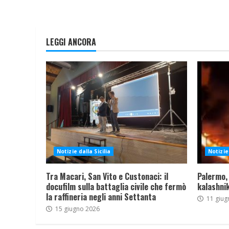
LEGGI ANCORA
Notizie dalla Sicilia
Notizie 
Tra Macari, San Vito e Custonaci: il
Palermo,
docufilm sulla battaglia civile che fermò
kalashnik
la raffineria negli anni Settanta
11 giug
15 giugno 2026