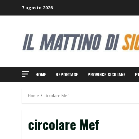
Skip
7 agosto 2026
to
content
HOME
REPORTAGE
PROVINCE SICILIANE
P
Home
circolare Mef
circolare Mef