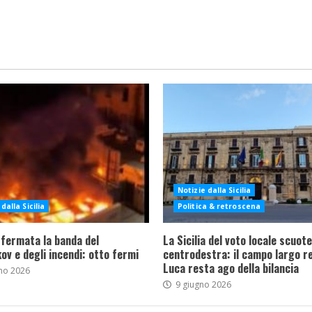
Notizie dalla Sicilia
dalla Sicilia
Politica & retroscena
 fermata la banda del
La Sicilia del voto locale scuote 
ov e degli incendi: otto fermi
centrodestra: il campo largo re
Luca resta ago della bilancia
no 2026
9 giugno 2026