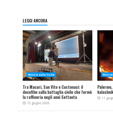
LEGGI ANCORA
Notizie dalla Sicilia
Notizie 
Tra Macari, San Vito e Custonaci: il
Palermo,
docufilm sulla battaglia civile che fermò
kalashnik
la raffineria negli anni Settanta
11 giug
15 giugno 2026