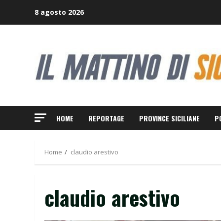
Skip
8 agosto 2026
to
content
HOME
REPORTAGE
PROVINCE SICILIANE
P
Home
claudio arestivo
claudio arestivo