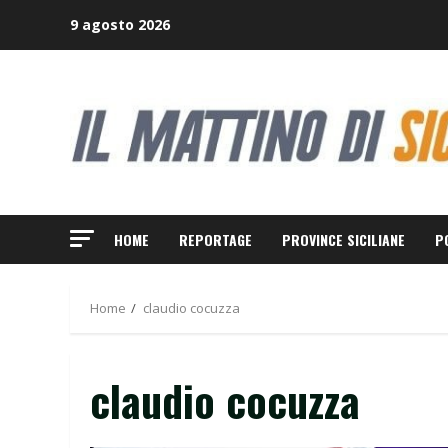
Skip
9 agosto 2026
to
content
HOME
REPORTAGE
PROVINCE SICILIANE
P
Home
claudio cocuzza
claudio cocuzza