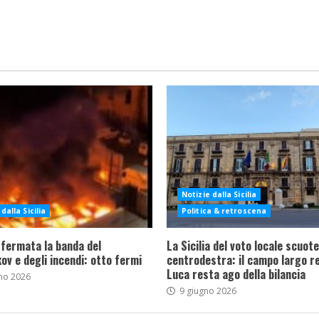
Notizie dalla Sicilia
dalla Sicilia
Politica & retroscena
 fermata la banda del
La Sicilia del voto locale scuote 
ov e degli incendi: otto fermi
centrodestra: il campo largo re
Luca resta ago della bilancia
no 2026
9 giugno 2026