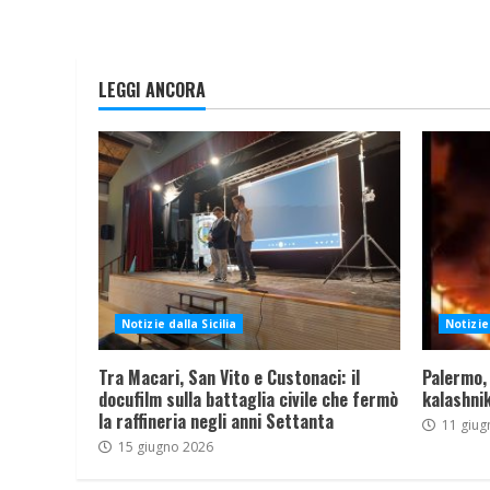
LEGGI ANCORA
Notizie dalla Sicilia
Notizie 
Tra Macari, San Vito e Custonaci: il
Palermo,
docufilm sulla battaglia civile che fermò
kalashnik
la raffineria negli anni Settanta
11 giug
15 giugno 2026