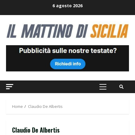
Skip
6 agosto 2026
to
content
Primary
Menu
Home
Claudio De Albertis
Claudio De Albertis