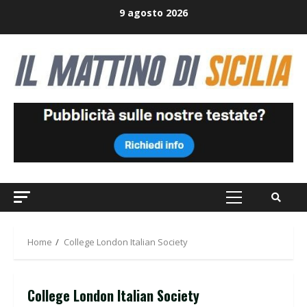
Skip
9 agosto 2026
to
content
Primary
Menu
Home
College London Italian Society
College London Italian Society