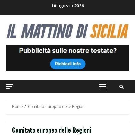
Skip
10 agosto 2026
to
content
Primary
Menu
Home
Comitato europeo delle Regioni
Comitato europeo delle Regioni