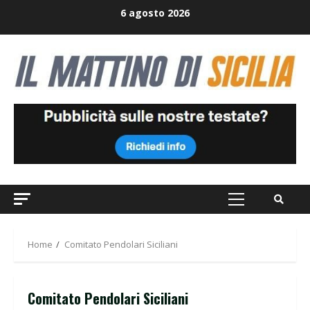
Skip
6 agosto 2026
to
content
Primary
Menu
Home
Comitato Pendolari Siciliani
Comitato Pendolari Siciliani