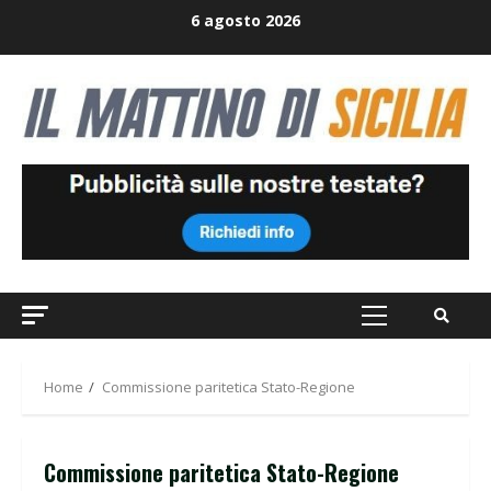
Skip
6 agosto 2026
to
content
Primary
Menu
Home
Commissione paritetica Stato-Regione
Commissione paritetica Stato-Regione