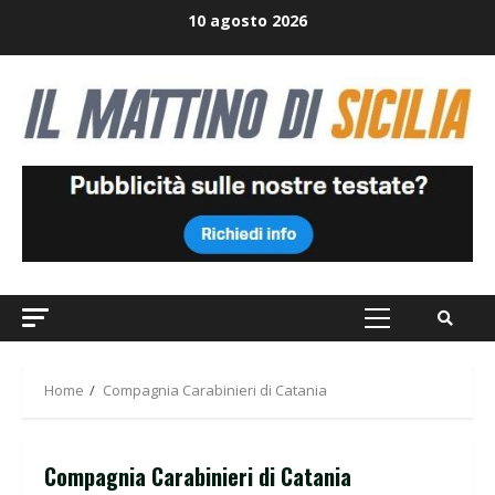
Skip
10 agosto 2026
to
content
Primary
Menu
Home
Compagnia Carabinieri di Catania
Compagnia Carabinieri di Catania