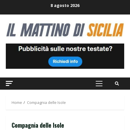
Skip
8 agosto 2026
to
content
Primary
Menu
Home
Compagnia delle Isole
Compagnia delle Isole