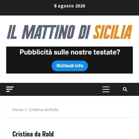
Skip
8 agosto 2026
to
content
Primary
Menu
Home
Cristina da Rold
Cristina da Rold